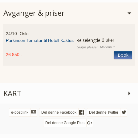
Avganger & priser
24/10
Oslo
2 uker
Parkinson Tematur til Hotell Kaktus
Mer enn 8
26 850,-
Book
KART
e-post link
Del denne Facebook
Del denne Twitter
Del denne Google Plus
FØLG OSS PÅ