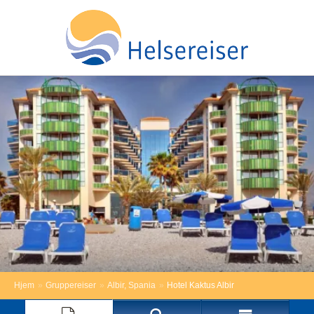
Hjem
»
Gruppereiser
»
Albir, Spania
»
Hotel Kaktus Albir