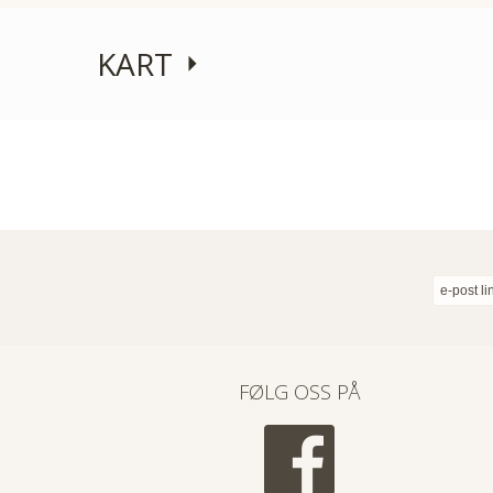
KART
e-post li
FØLG OSS PÅ