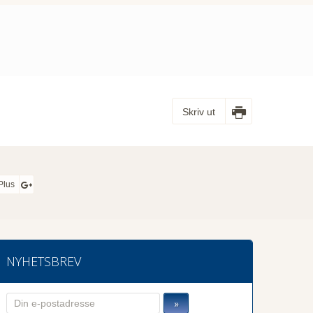
Skriv ut
Plus
NYHETSBREV