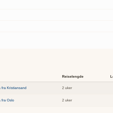
Reiselengde
L
a fra Kristiansand
2 uker
a fra Oslo
2 uker